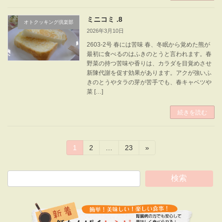
ミニコミ .8
オトクッキング倶楽部
2026年3月10日
2603-2号 春には苦味 春、冬眠から覚めた熊が
最初に食べるのはふきのとうと言われます。春
野菜の持つ苦味や香りは、カラダを目覚めさせ
新陳代謝を促す効果があります。アクが強いふ
きのとうやタラの芽が苦手でも、春キャベツや
菜 […]
続きを読む
投
固
固
固
1
2
…
23
»
定
定
定
稿
ペ
ペ
ペ
ー
ー
ー
検索
の
ジ
ジ
ジ
ペ
ー