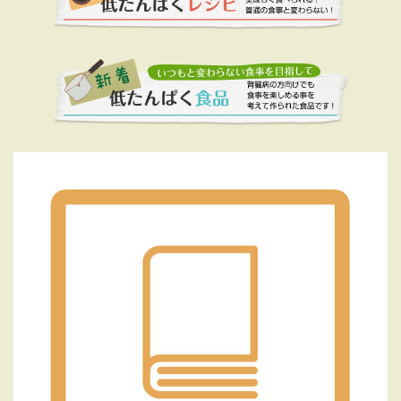
ジ
送
り