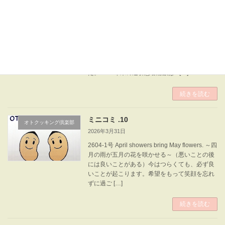
ミニコミ .11
オトクッキング倶楽部
2026年4月10日
2604-2号 ２０２８年まで、あと２年 平成３０
年厚生労働省 腎疾患対策検討会により「2028
年までに年間新規透析導入患者数を、35,000人
以下に減少させる」という目標が発表されまし
た。2024年末の透析患者総数は3 […]
続きを読む
ミニコミ .10
オトクッキング倶楽部
2026年3月31日
2604-1号 April showers bring May flowers. ～四
月の雨が五月の花を咲かせる～（悪いことの後
には良いことがある）今はつらくても、必ず良
いことが起こります。希望をもって笑顔を忘れ
ずに過ご […]
続きを読む