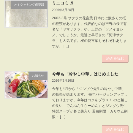
ミニコミ .9
オトクッキング倶楽部
2026年3月20日
2603-3号 サクラの花言葉 日本には数多くの桜
の種類があります。代表的なのは吉野の桜で有
名な「ヤマザクラ」や、上野の「ソメイヨシ
ノ」でしょうか。最近は早咲きの「河津サク
ラ」も人気です。桜の花言葉もそれぞれありま
すが、 […]
続きを読む
今年も「冷やし中華」はじめました
お知らせ
2026年3月16日
今年も4月から「ジンゾウ先生の冷やし中華」
の販売が始まります。 毎年バージョンアップし
ておりますが、今年はコクをプラス！ のど越し
の良い「でんぷん生らーめん」とジンゾウ先生
特製スープが各２袋入り 蛋白制限・カリウム制
限・ […]
続きを読む