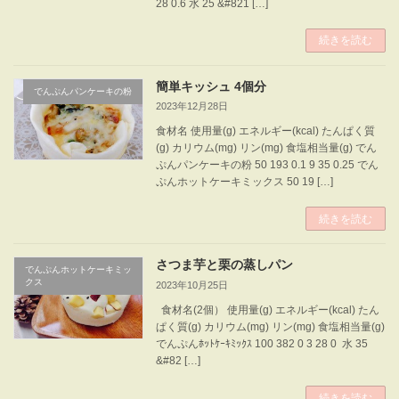
28 0.6 水 25 &#821 […]
続きを読む
簡単キッシュ 4個分
でんぷんパンケーキの粉
2023年12月28日
食材名 使用量(g) エネルギー(kcal) たんぱく質
(g) カリウム(mg) リン(mg) 食塩相当量(g) でん
ぷんパンケーキの粉 50 193 0.1 9 35 0.25 でん
ぷんホットケーキミックス 50 19 […]
続きを読む
さつま芋と栗の蒸しパン
でんぷんホットケーキミッ
クス
2023年10月25日
食材名(2個） 使用量(g) エネルギー(kcal) たん
ぱく質(g) カリウム(mg) リン(mg) 食塩相当量(g)
でんぷんﾎｯﾄｹｰｷﾐｯｸｽ 100 382 0 3 28 0 水 35
&#82 […]
続きを読む