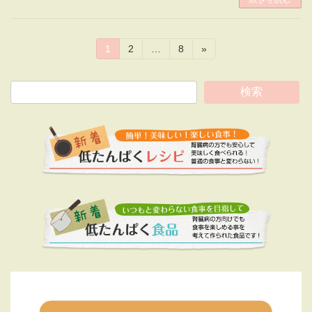
投
固
固
固
1
2
…
8
»
定
定
定
稿
ペ
ペ
ペ
ー
ー
ー
検索
の
ジ
ジ
ジ
ペ
ー
ジ
送
り