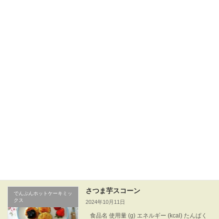
クス
2025年11月1日
食材名 使用量(g) エネルギー(kcal) たんぱく質
(g) カリウム(mg) リン(mg) 食塩相当量(g) 梨
200 86 0.6 280 22 0 でんぷんホットケーキミッ
クス 150 573 0 […]
続きを読む
ココナツ・ボール
でんぷんホットケーキミッ
クス
2024年12月27日
食材名（１３～１４個分） 重量(g) エネルギー
(kcal) たんぱく質(g) カリウム(mg) リン(mg) 食
塩相当量(g) ●でんぷんホットケーキミックス
100 382 0 3 28 0.58 ●サ […]
続きを読む
さつま芋スコーン
でんぷんホットケーキミッ
クス
2024年10月11日
食品名 使用量 (g) エネルギー (kcal) たんぱく