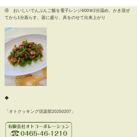
後に蓋を取り、強火で一炒めする。
④ おいしいでんぷんご飯を電子レンジ600Ｗ2分温め、かき混ぜ
てから1分蒸らす。器に盛り、具をのせて出来上がり
◆
「オトクッキング倶楽部20250207」