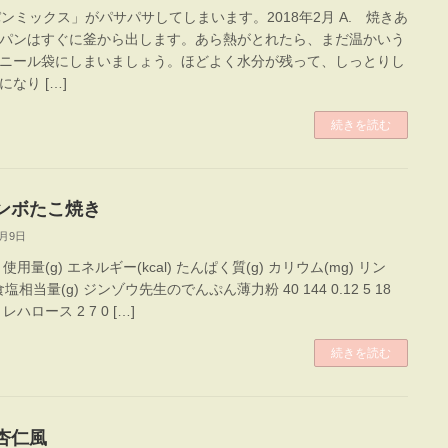
パンミックス」がパサパサしてしまいます。2018年2月 A. 焼きあ
パンはすぐに釜から出します。あら熱がとれたら、まだ温かいう
ニール袋にしまいましょう。ほどよく水分が残って、しっとりし
になり […]
続きを読む
ンボたこ焼き
2月9日
使用量(g) エネルギー(kcal) たんぱく質(g) カリウム(mg) リン
 食塩相当量(g) ジンゾウ先生のでんぷん薄力粉 40 144 0.12 5 18
トレハロース 2 7 0 […]
続きを読む
杏仁風