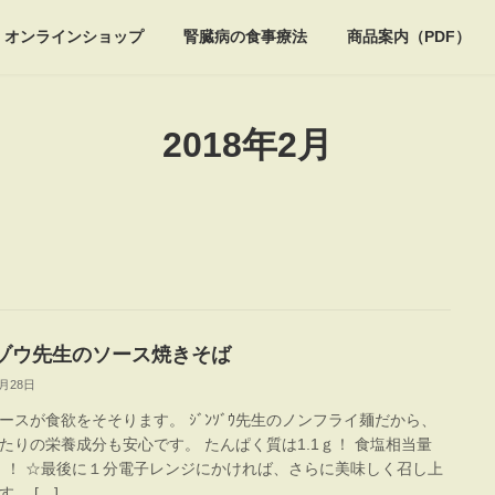
オンラインショップ
腎臓病の食事療法
商品案内（PDF）
2018年2月
ゾウ先生のソース焼きそば
2月28日
ースが食欲をそそります。 ｼﾞﾝｿﾞｳ先生のノンフライ麺だから、
たりの栄養成分も安心です。 たんぱく質は1.1ｇ！ 食塩相当量
ｇ！！ ☆最後に１分電子レンジにかければ、さらに美味しく召し上
。 […]