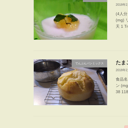
2018年
(4人分
(mg) 
天 1 Tr
たま
でんぷんパンミックス
2018年
食品名 
ン (m
38 11