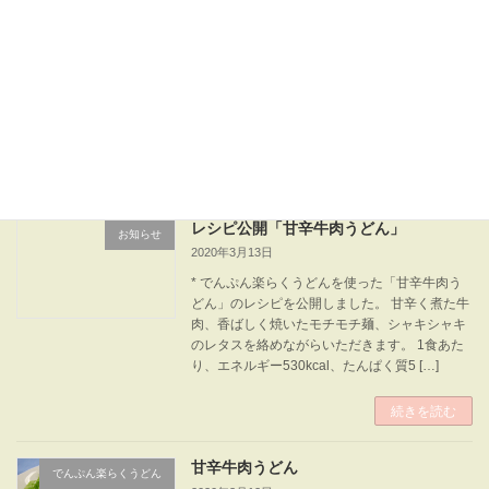
2020年3月16日
お便りをいただきました。 ～～～～～～～～～
～ 簡単に作れる「蒸しパン」 ●でんぷん薄力粉
60ｇ ●低リン低カリウムベーキングパウダー3
～4ｇ ●みりん10ｇ ●バター3ｇ ●熱湯（様
子をみながら） ①15cm（深さ […]
続きを読む
レシピ公開「甘辛牛肉うどん」
お知らせ
2020年3月13日
* でんぷん楽らくうどんを使った「甘辛牛肉う
どん」のレシピを公開しました。 甘辛く煮た牛
肉、香ばしく焼いたモチモチ麺、シャキシャキ
のレタスを絡めながらいただきます。 1食あた
り、エネルギー530kcal、たんぱく質5 […]
続きを読む
甘辛牛肉うどん
でんぷん楽らくうどん