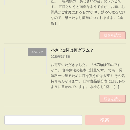
た。 福岡県の「あじさいの会」のレシピで
す。 五目というと面倒なようですが、お肉、お
野菜はご家庭にあるものでOK。炒めて煮るだけ
なので、思ったより簡単につくれますよ。 1食
あ […]
続きを読む
小さじ1杯は何グラム？
お知らせ
2020年3月5日
お電話いただきました。 『水70gは何ccです
か？』 食事療法の基本は計量です。 でも、調
味料一つ量るために秤を買うのは大変！ その気
持ちもわかります。 日常食品成分表には以下の
ように書かれています。 水小さじ1杯（ […]
続きを読む
検索