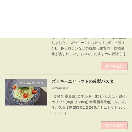
レシピ公開「ズッキーニとトマトの冷製
オトクッキング倶楽部
パスタ」
2024年8月23日
ｼﾞﾝｿﾞｳ先生のでんぷん生パスタを使った「ズッ
キーニとトマトの冷製パスタ」のレシピを公開
しました。 ズッキーニにはビタミンC、ビタミ
ンE、β-カロテンなどの抗酸化物質や、食物繊
維が含まれていますので、おすすめの夏野 […]
続きを読む
ズッキーニとトマトの冷製パスタ
でんぷん生パスタ
2024年8月23日
食材名 重量(g) エネルギー(kcal) たんぱく質(g)
カリウム(mg) リン(mg) 食塩相当量(g) でんぷん
生パスタ 1袋 293 0.1 2 24 0.7 ミニトマト 20 6
0.2 5 […]
続きを読む