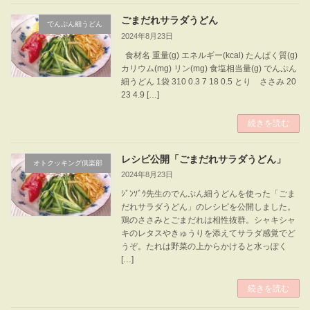
ごまだれサラダうどん
でんぷん細うどん
2024年8月23日
食材名 重量(g) エネルギー(kcal) たんぱく質(g)
カリウム(mg) リン(mg) 食塩相当量(g) でんぷん
細うどん 1袋 310 0.3 7 18 0.5 とり ささみ 20
23 4.9 […]
続きを読む
レシピ公開「ごまだれサラダうどん」
オトクッキング倶楽部
2024年8月23日
ｼﾞﾝｿﾞｳ先生のでんぷん細うどんを使った「ごま
だれサラダうどん」のレシピを公開しました。
鶏のささみとごまだれは相性抜群。シャキシャ
キのレタスやきゅうりを添えてサラダ感覚でど
うぞ。たれは野菜の上からかけると水っぽく
[…]
続きを読む