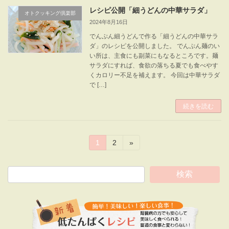
レシピ公開「細うどんの中華サラダ」
オトクッキング倶楽部
2024年8月16日
でんぷん細うどんで作る「細うどんの中華サラ
ダ」のレシピを公開しました。 でんぷん麺のい
い所は、主食にも副菜にもなるところです。麺
サラダにすれば、食欲の落ちる夏でも食べやす
くカロリー不足を補えます。 今回は中華サラダ
で […]
続きを読む
投
固
固
1
2
»
定
定
稿
ペ
ペ
ー
ー
検索
の
ジ
ジ
ペ
ー