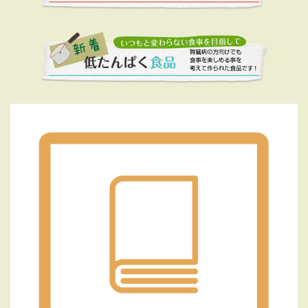
ジ
送
り