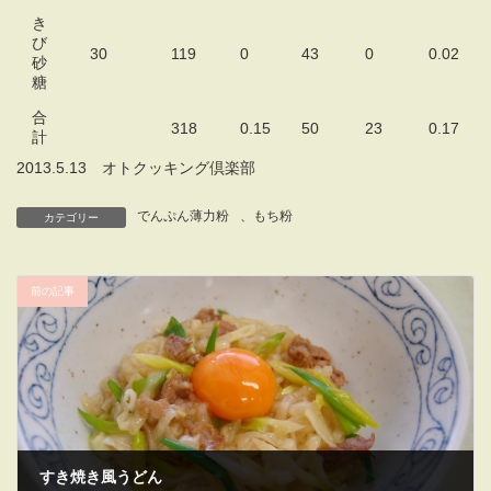
き
び
30
119
0
43
0
0.02
砂
糖
合
318
0.15
50
23
0.17
計
2013.5.13 オトクッキング倶楽部
でんぷん薄力粉
、
もち粉
カテゴリー
前の記事
すき焼き風うどん