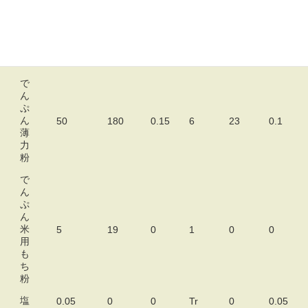
*************************************
食
ﾀﾝﾊﾟ
ｴﾈﾙｷﾞ
使用量
リン
食塩
ｶﾘｳﾑ
品
ｸ質
ｰ
（ｇ）
(mg)
(mg)
(g)
(kcal)
名
(g)
で
ん
ぷ
ん
50
180
0.15
6
23
0.1
薄
力
粉
で
ん
ぷ
ん
米
5
19
0
1
0
0
用
も
ち
粉
塩
0.05
0
0
Tr
0
0.05