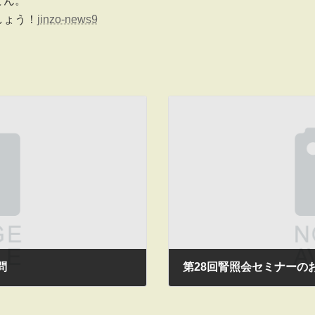
どん。
しょう！
jinzo-news9
問
第28回腎照会セミナーの
2013年5月31日