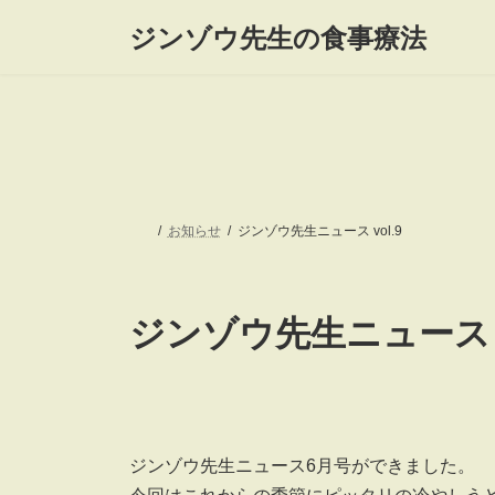
コ
ナ
ジンゾウ先生の食事療法
ン
ビ
テ
ゲ
ン
ー
ツ
シ
へ
ョ
ス
ン
キ
に
ッ
移
プ
動
お知らせ
ジンゾウ先生ニュース vol.9
ジンゾウ先生ニュース v
ジンゾウ先生ニュース6月号ができました。